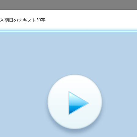
入期日のテキスト印字