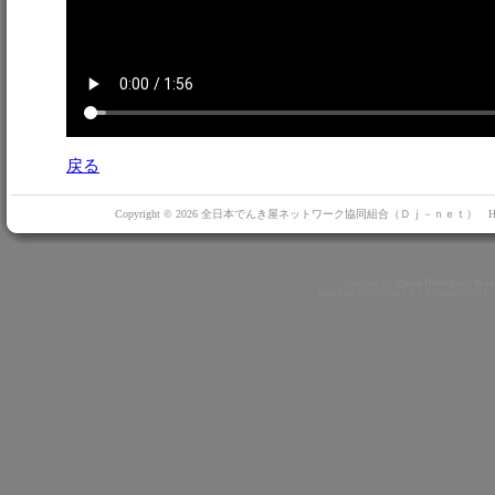
戻る
Copyright © 2026 全日本でんき屋ネットワーク協同組合（Ｄｊ－ｎｅｔ） HOKUHOK
powered by
Quick Homepage Mak
based on
PukiWiki
1.4.7 License is
GPL
.