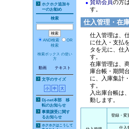
賛助会員
の方
ホクホク追加キ
す。
ーのお勧め
検索
仕入管理・在
仕入管理は、
AND検索
OR
に仕入・支払
検索
タを元に、仕
検索ボックス の使い
す。
方
在庫管理は、
動画
テキスト
庫台帳・期間
に、入庫集計
文字のサイズ
す。
小
中
大
入出庫台帳は
動します。
Dj-net本部 移
転のお知らせ
事業譲受に関す
登録・変
るお知らせ
ホクホクはこうして
仕入