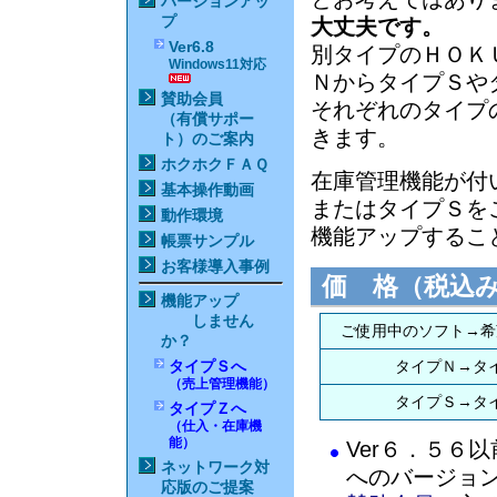
バージョンアッ
プ
大丈夫です。
Ver6.8
別タイプのＨＯＫ
Windows11対応
ＮからタイプＳや
賛助会員
それぞれのタイプ
（有償サポー
きます。
ト）のご案内
ホクホクＦＡＱ
在庫管理機能が付
基本操作動画
またはタイプＳを
動作環境
機能アップするこ
帳票サンプル
お客様導入事例
価 格（税込
機能アップ
しません
ご使用中のソフト→希
か？
タイプＳへ
タイプＮ→タ
（売上管理機能）
タイプＳ→タ
タイプＺへ
（仕入・在庫機
能）
Ver６．５６
ネットワーク対
へのバージョ
応版のご提案