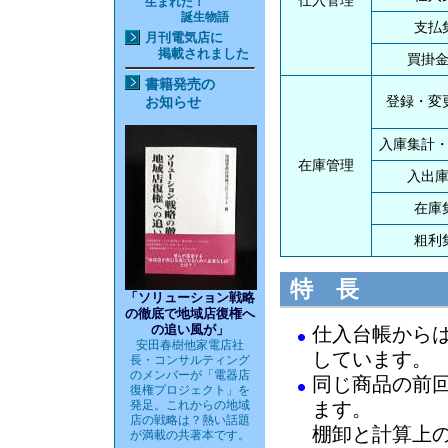
仕入管理
生まれた！
誕生物語
支払
月刊電気店
に
掲載されました
買掛
書籍発売の
登録・変
お知らせ
入庫集計
在庫管理
入出
在庫
粗利
特 長
「ソリューション戦略
の徹底で地域店復権へ
の追い風が」
仕入台帳から
安田春樹他家電店社
しています。
長・コンサルティング
のメンバーが「電器店
同じ商品の前
復権プロジェクト」を
発足。これからの地域
ます。
店の戦略は？熱い話題
棚卸と計算上
が満載の共著本です。