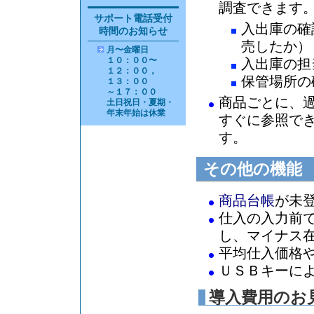
調査できます
サポート電話受付
入出庫の確
時間のお知らせ
売したか）
月〜金曜日
１０：００〜
入出庫の担
１２：００，
保管場所の
１３：００
～１７：００
商品ごとに、
土日祝日・夏期・
年末年始は休業
すぐに参照で
す。
その他の機能
商品台帳
が未
仕入の入力前
し、マイナス
平均仕入価格や
ＵＳＢキーに
導入費用のお