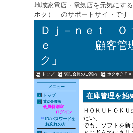
地域家電店・電気店を元気にする
ホク）」のサポートサイトです
Ｄｊ－ｎｅｔ Ｏ
ｅ 顧客管理
ク」
トップ
賛助会員のご案内
ホクホクＦＡ
メニュー
在庫管理を始
トップ
賛助会員
様
会員特別室
ＨＯＫＵＨＯＫＵ
ログイン
たい、
ID/パスワードを
お忘れの方
でも、ソフトを新
とお考えではあり